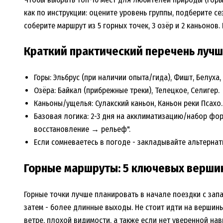
как по инструкции: оцените уровень группы, подберите се
соберите маршрут из 5 горных точек, 3 озёр и 2 каньонов
Краткий практический перечень лучш
Горы: Эльбрус (при наличии опыта/гида), Фишт, Белуха,
Озёра: Байкал (прибрежные треки), Телецкое, Селигер.
Каньоны/ущелья: Сулакский каньон, Каньон реки Псахо.
Базовая логика: 2-3 дня на акклиматизацию/набор фо
восстановление → рельеф".
Если сомневаетесь в погоде - закладывайте альтернат
Горные маршруты: 5 ключевых верши
Горные точки лучше планировать в начале поездки с запас
затем - более длинные выходы. Не стоит идти на вершины
ветре, плохой видимости, а также если нет уверенной на