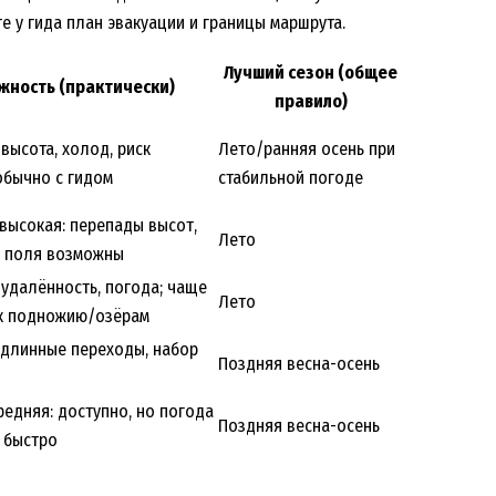
е у гида план эвакуации и границы маршрута.
Лучший сезон (общее
жность (практически)
правило)
 высота, холод, риск
Лето/ранняя осень при
обычно с гидом
стабильной погоде
высокая: перепады высот,
Лето
 поля возможны
 удалённость, погода; чаще
Лето
 к подножию/озёрам
 длинные переходы, набор
Поздняя весна-осень
редняя: доступно, но погода
Поздняя весна-осень
 быстро