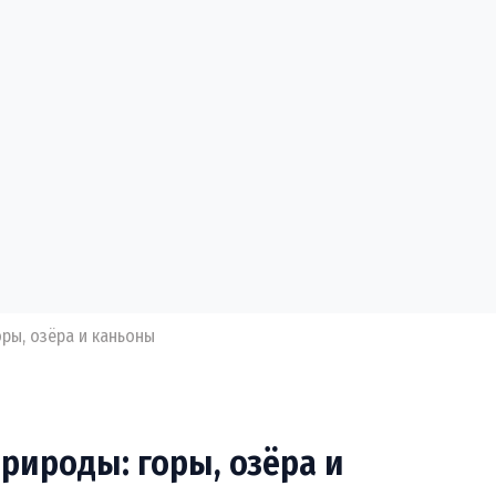
оры, озёра и каньоны
рироды: горы, озёра и