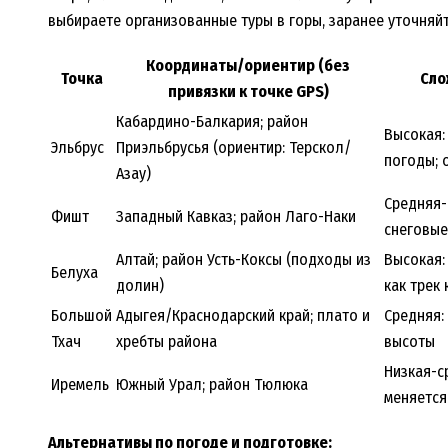
выбираете организованные туры в горы, заранее уточняйт
Координаты/ориентир (без
Точка
Сло
привязки к точке GPS)
Кабардино-Балкария; район
Высокая:
Эльбрус
Приэльбрусья (ориентир: Терскол/
погоды; 
Азау)
Средняя-
Фишт
Западный Кавказ; район Лаго-Наки
снеговые
Алтай; район Усть-Коксы (подходы из
Высокая:
Белуха
долин)
как трек
Большой
Адыгея/Краснодарский край; плато и
Средняя:
Тхач
хребты района
высоты
Низкая-с
Иремель
Южный Урал; район Тюлюка
меняется
Альтернативы по погоде и подготовке: