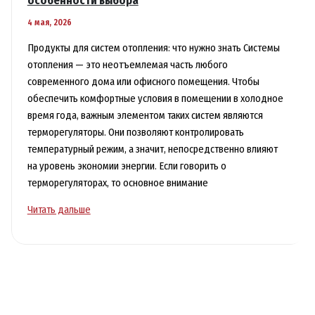
особенности выбора
4 мая, 2026
Продукты для систем отопления: что нужно знать Системы
отопления — это неотъемлемая часть любого
современного дома или офисного помещения. Чтобы
обеспечить комфортные условия в помещении в холодное
время года, важным элементом таких систем являются
терморегуляторы. Они позволяют контролировать
температурный режим, а значит, непосредственно влияют
на уровень экономии энергии. Если говорить о
терморегуляторах, то основное внимание
Терморегулятор
Читать дальше
для
батареи
отопления
цена
и
особенности