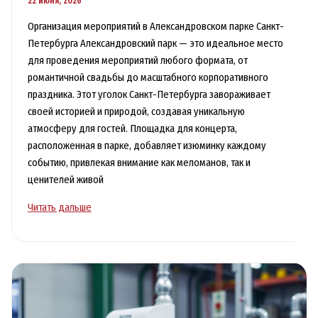
22 июня, 2026
Организация мероприятий в Александровском парке Санкт-
Петербурга Александровский парк — это идеальное место
для проведения мероприятий любого формата, от
романтичной свадьбы до масштабного корпоративного
праздника. Этот уголок Санкт-Петербурга завораживает
своей историей и природой, создавая уникальную
атмосферу для гостей. Площадка для концерта,
расположенная в парке, добавляет изюминку каждому
событию, привлекая внимание как меломанов, так и
ценителей живой
Площадка
Читать дальше
для
концерта
в
Александровском
парке
Санкт-