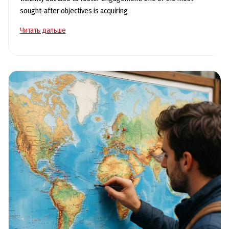
sought-after objectives is acquiring
Instant
Читать дальше
Followers
on
Social
Media:
Boost
Your
Presence