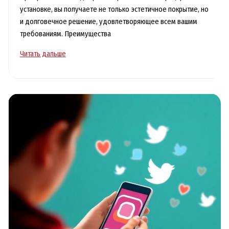
установке, вы получаете не только эстетичное покрытие, но
и долговечное решение, удовлетворяющее всем вашим
требованиям. Преимущества
Квадратный
Читать дальше
натяжной
потолок
в
Находке
стильное
и
доступное
решение