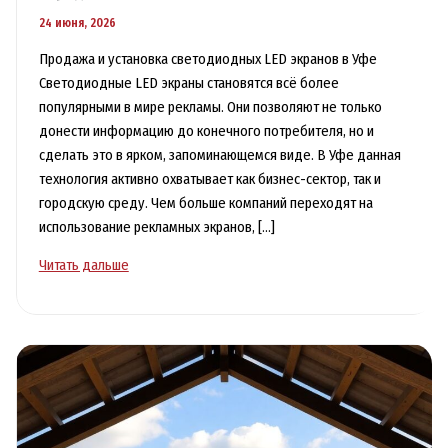
24 июня, 2026
Продажа и установка светодиодных LED экранов в Уфе
Светодиодные LED экраны становятся всё более
популярными в мире рекламы. Они позволяют не только
донести информацию до конечного потребителя, но и
сделать это в ярком, запоминающемся виде. В Уфе данная
технология активно охватывает как бизнес-сектор, так и
городскую среду. Чем больше компаний переходят на
использование рекламных экранов, […]
Рекламные
Читать дальше
экраны
LED
в
Уфе
для
бизнеса
и