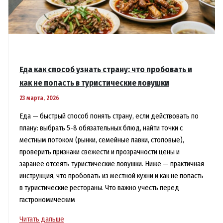
Еда как способ узнать страну: что пробовать и
как не попасть в туристические ловушки
23 марта, 2026
Еда — быстрый способ понять страну, если действовать по
плану: выбрать 5-8 обязательных блюд, найти точки с
местным потоком (рынки, семейные лавки, столовые),
проверить признаки свежести и прозрачности цены и
заранее отсеять туристические ловушки. Ниже — практичная
инструкция, что пробовать из местной кухни и как не попасть
в туристические рестораны. Что важно учесть перед
гастрономическим
Еда
Читать дальше