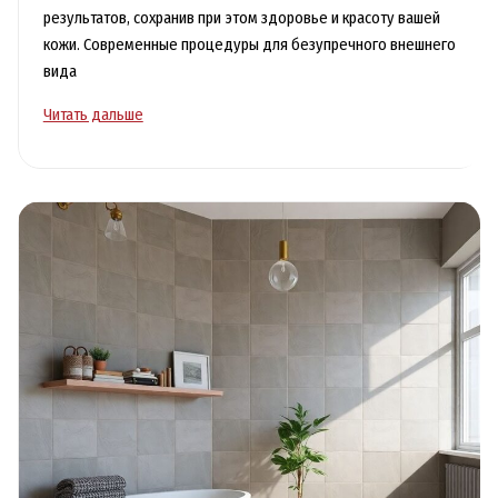
результатов, сохранив при этом здоровье и красоту вашей
кожи. Современные процедуры для безупречного внешнего
вида
Салон
Читать дальше
красоты
Пролетарская
в
Москве
—
эстетику
и
заботу
о
здоровье