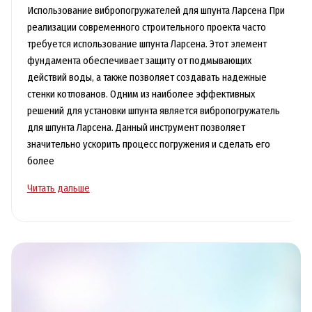
Использование вибропогружателей для шпунта Ларсена При
реализации современного строительного проекта часто
требуется использование шпунта Ларсена. Этот элемент
фундамента обеспечивает защиту от подмывающих
действий воды, а также позволяет создавать надежные
стенки котлованов. Одним из наиболее эффективных
решений для установки шпунта является вибропогружатель
для шпунта Ларсена. Данный инструмент позволяет
значительно ускорить процесс погружения и сделать его
более
Вибропогружатель
Читать дальше
для
шпунта
Ларсена
ускоряет
строительство
и
снижает