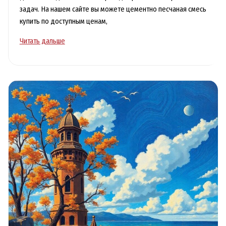
задач. На нашем сайте вы можете цементно песчаная смесь
купить по доступным ценам,
Купить
Читать дальше
цементно
песчаную
смесь
для
строительства
в
Москве
выгодно