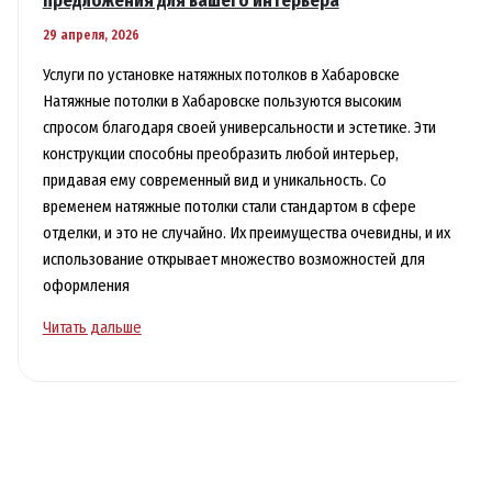
предложения для вашего интерьера
29 апреля, 2026
Услуги по установке натяжных потолков в Хабаровске
Натяжные потолки в Хабаровске пользуются высоким
спросом благодаря своей универсальности и эстетике. Эти
конструкции способны преобразить любой интерьер,
придавая ему современный вид и уникальность. Со
временем натяжные потолки стали стандартом в сфере
отделки, и это не случайно. Их преимущества очевидны, и их
использование открывает множество возможностей для
оформления
Натяжные
Читать дальше
потолки
в
Хабаровске
—
лучшие
предложения