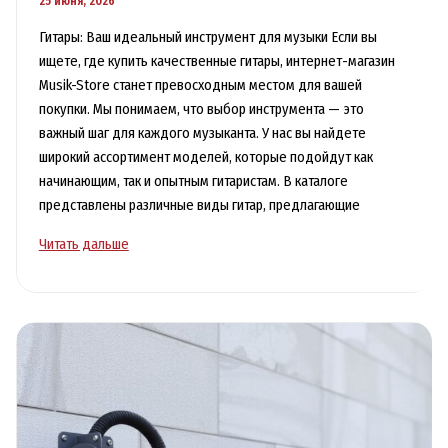
25 июня, 2026
Гитары: Ваш идеальный инструмент для музыки Если вы
ищете, где купить качественные гитары, интернет-магазин
Musik-Store станет превосходным местом для вашей
покупки. Мы понимаем, что выбор инструмента — это
важный шаг для каждого музыканта. У нас вы найдете
широкий ассортимент моделей, которые подойдут как
начинающим, так и опытным гитаристам. В каталоге
представлены различные виды гитар, предлагающие
Где
Читать дальше
купить
качественные
гитары:
интернет-
магазин
для
музыкантов