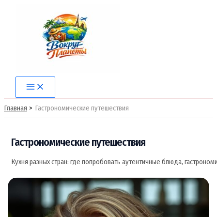
Перейти
к
содержимому
Main
Menu
Главная
Гастрономические путешествия
Гастрономические путешествия
Кухня
разных
стран:
где
попробовать
аутентичные
блюда,
гастроном