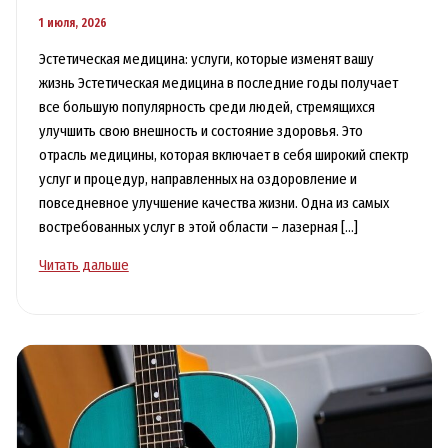
1 июля, 2026
Эстетическая медицина: услуги, которые изменят вашу
жизнь Эстетическая медицина в последние годы получает
все большую популярность среди людей, стремящихся
улучшить свою внешность и состояние здоровья. Это
отрасль медицины, которая включает в себя широкий спектр
услуг и процедур, направленных на оздоровление и
повседневное улучшение качества жизни. Одна из самых
востребованных услуг в этой области – лазерная […]
Лазерная
Читать дальше
эпиляция
лица
в
Москве
чтобы
избавиться
от