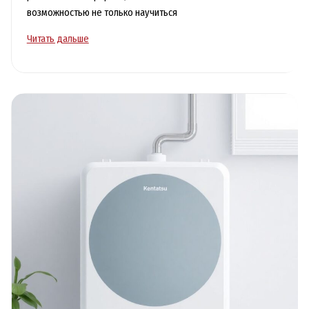
возможностью не только научиться
Уроки
Читать дальше
рисования
онлайн
для
творческого
роста