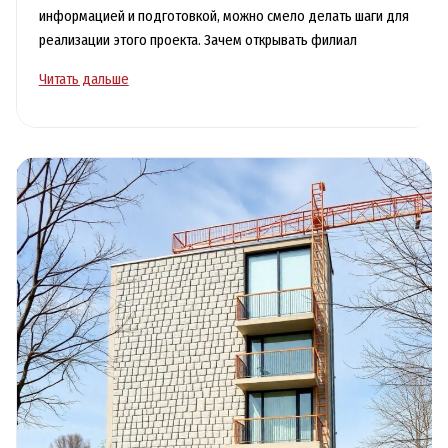
информацией и подготовкой, можно смело делать шаги для
реализации этого проекта. Зачем открывать филиал
Как
Читать дальше
открыть
филиал
в
Казахстане
для
успешного
бизнеса