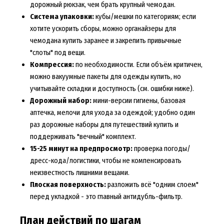
дорожный рюкзак
, чем брать крупный чемодан.
Система упаковки:
кубы/мешки по категориям; если
хотите ускорить сборы, можно
органайзеры для
чемодана купить
заранее и закрепить привычные
"слоты" под вещи.
Компрессия:
по необходимости. Если объём критичен,
можно
вакуумные пакеты для одежды купить
, но
учитывайте складки и доступность (см. ошибки ниже).
Дорожный набор:
мини-версии гигиены, базовая
аптечка, мелочи для ухода за одеждой; удобно один
раз
дорожные наборы для путешествий купить
и
поддерживать "вечный" комплект.
15-25 минут на предпросмотр:
проверка погоды/
дресс-кода/логистики, чтобы не компенсировать
неизвестность лишними вещами.
Плоская поверхность:
разложить всё "одним слоем"
перед укладкой - это главный антидубль-фильтр.
План действий по шагам