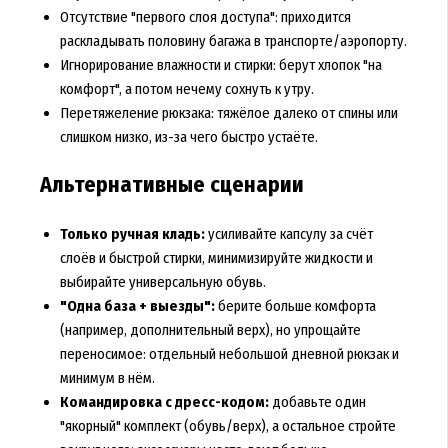
Отсутствие "первого слоя доступа": приходится
раскладывать половину багажа в транспорте/аэропорту.
Игнорирование влажности и стирки: берут хлопок "на
комфорт", а потом нечему сохнуть к утру.
Перетяжеление рюкзака: тяжёлое далеко от спины или
слишком низко, из-за чего быстро устаёте.
Альтернативные сценарии
Только ручная кладь:
усиливайте капсулу за счёт
слоёв и быстрой стирки, минимизируйте жидкости и
выбирайте универсальную обувь.
"Одна база + выезды":
берите больше комфорта
(например, дополнительный верх), но упрощайте
переносимое: отдельный небольшой дневной рюкзак и
минимум в нём.
Командировка с дресс-кодом:
добавьте один
"якорный" комплект (обувь/верх), а остальное стройте