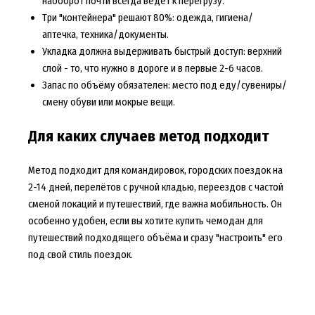
наоборот почти всегда ведёт к перегрузу.
Три "контейнера" решают 80%: одежда, гигиена/
аптечка, техника/документы.
Укладка должна выдерживать быстрый доступ: верхний
слой - то, что нужно в дороге и в первые 2-6 часов.
Запас по объёму обязателен: место под еду/сувениры/
смену обуви или мокрые вещи.
Для каких случаев метод подходит
Метод подходит для командировок, городских поездок на
2-14 дней, перелётов с ручной кладью, переездов с частой
сменой локаций и путешествий, где важна мобильность. Он
особенно удобен, если вы хотите
купить чемодан для
путешествий
подходящего объёма и сразу "настроить" его
под свой стиль поездок.