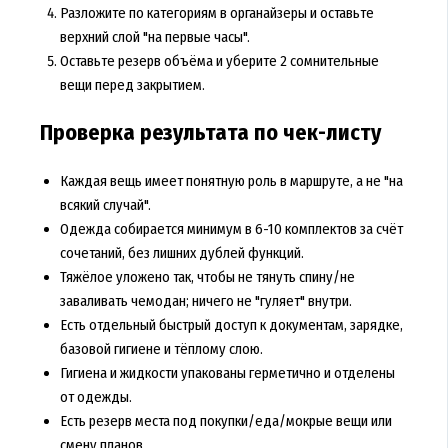
Разложите по категориям в органайзеры и оставьте
верхний слой "на первые часы".
Оставьте резерв объёма и уберите 2 сомнительные
вещи перед закрытием.
Проверка результата по чек-листу
Каждая вещь имеет понятную роль в маршруте, а не "на
всякий случай".
Одежда собирается минимум в 6-10 комплектов за счёт
сочетаний, без лишних дублей функций.
Тяжёлое уложено так, чтобы не тянуть спину/не
заваливать чемодан; ничего не "гуляет" внутри.
Есть отдельный быстрый доступ к документам, зарядке,
базовой гигиене и тёплому слою.
Гигиена и жидкости упакованы герметично и отделены
от одежды.
Есть резерв места под покупки/еда/мокрые вещи или
смену планов.