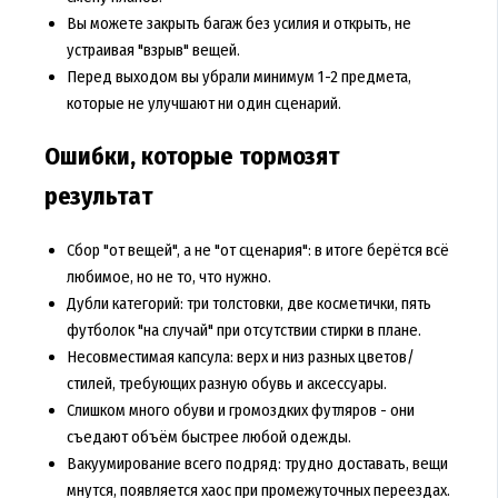
Вы можете закрыть багаж без усилия и открыть, не
устраивая "взрыв" вещей.
Перед выходом вы убрали минимум 1-2 предмета,
которые не улучшают ни один сценарий.
Ошибки, которые тормозят
результат
Сбор "от вещей", а не "от сценария": в итоге берётся всё
любимое, но не то, что нужно.
Дубли категорий: три толстовки, две косметички, пять
футболок "на случай" при отсутствии стирки в плане.
Несовместимая капсула: верх и низ разных цветов/
стилей, требующих разную обувь и аксессуары.
Слишком много обуви и громоздких футляров - они
съедают объём быстрее любой одежды.
Вакуумирование всего подряд: трудно доставать, вещи
мнутся, появляется хаос при промежуточных переездах.