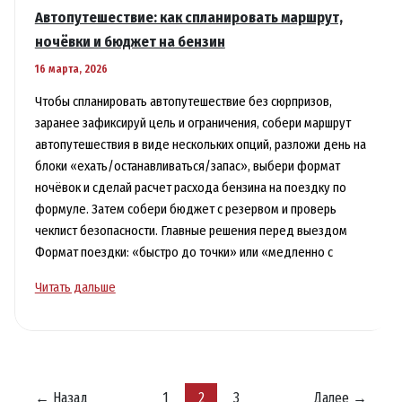
Автопутешествие: как спланировать маршрут,
ночёвки и бюджет на бензин
16 марта, 2026
Чтобы спланировать автопутешествие без сюрпризов,
заранее зафиксируй цель и ограничения, собери маршрут
автопутешествия в виде нескольких опций, разложи день на
блоки «ехать/останавливаться/запас», выбери формат
ночёвок и сделай расчет расхода бензина на поездку по
формуле. Затем собери бюджет с резервом и проверь
чеклист безопасности. Главные решения перед выездом
Формат поездки: «быстро до точки» или «медленно с
Автопутешествие:
Читать дальше
как
спланировать
маршрут,
ночёвки
и
←
Назад
1
2
3
Далее
→