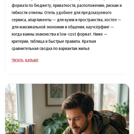
формата по бюджету, приватности, расположению, рискам и
гибкости отмены. Отель удобнее для предсказуемого
сервиса, апартаменты — для кухни и пространства, хостел —
для максимальной экономии и общения, каучсёрфинг —
когда важны знакомства и low-cost формат. Ниже —
критерии, таблица и быстрые правила. Краткая
сравнительная сводка по вариантам жилья
Как
Читать дальше
выбрать
жильё:
сравнение
отелей,
апартаментов,
хостелов
и
каучсёрфинга