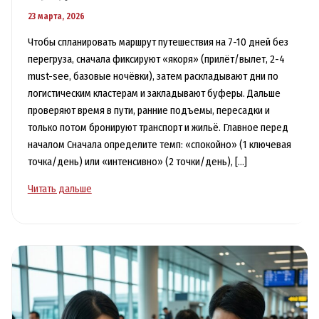
23 марта, 2026
Чтобы спланировать маршрут путешествия на 7-10 дней без
перегруза, сначала фиксируют «якоря» (прилёт/вылет, 2-4
must-see, базовые ночёвки), затем раскладывают дни по
логистическим кластерам и закладывают буферы. Дальше
проверяют время в пути, ранние подъемы, пересадки и
только потом бронируют транспорт и жильё. Главное перед
началом Сначала определите темп: «спокойно» (1 ключевая
точка/день) или «интенсивно» (2 точки/день), […]
Как
Читать дальше
спланировать
маршрут
на
7-
10
дней
без