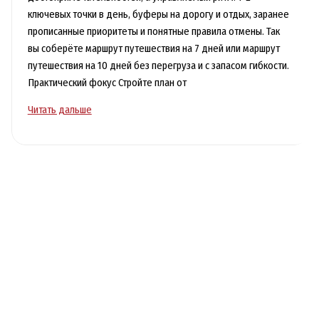
ключевых точки в день, буферы на дорогу и отдых, заранее
прописанные приоритеты и понятные правила отмены. Так
вы соберёте маршрут путешествия на 7 дней или маршрут
путешествия на 10 дней без перегруза и с запасом гибкости.
Практический фокус Стройте план от
Идеальный
Читать дальше
маршрут
на
7-
10
дней:
как
составить
и
не
перегореть