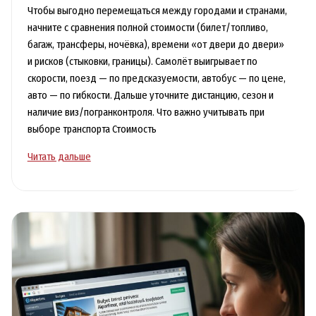
Чтобы выгодно перемещаться между городами и странами,
начните с сравнения полной стоимости (билет/топливо,
багаж, трансферы, ночёвка), времени «от двери до двери»
и рисков (стыковки, границы). Самолёт выигрывает по
скорости, поезд — по предсказуемости, автобус — по цене,
авто — по гибкости. Дальше уточните дистанцию, сезон и
наличие виз/погранконтроля. Что важно учитывать при
выборе транспорта Стоимость
Транспорт
Читать дальше
в
путешествии:
как
выгоднее
перемещаться
между
городами
и
странами