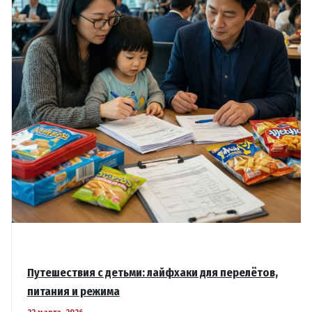
перегруза
и
ошибок
в
логистике
Путешествия с детьми: лайфхаки для перелётов,
питания и режима