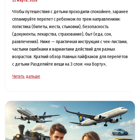
22 марта, 2026
Чтобы путешествия с детьми проходили спокойнее, заранее
спланируйте перелет с ребенком по трем направлениям:
логистика (билеты, места, стыковки), безопасность
(документы, лекарства, страхование), быт (еда, сон,
развлечения). Ниже — практичная инструкция с чек-листами,
частыми ошибками и вариантами действий для разных
возрастов. Краткий обзор главных лайфхаков для перелётов
с детьми Разделяйте вещи на 3 слоя: «на борту»,
Путешествия
Читать дальше
с
детьми:
лайфхаки
для
перелётов,
питания
и
режима