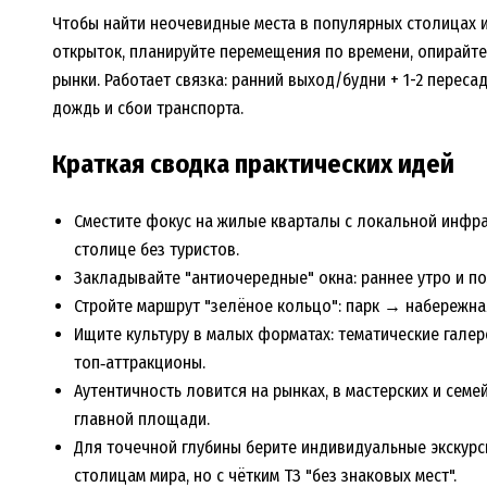
Чтобы найти неочевидные места в популярных столицах и
открыток, планируйте перемещения по времени, опирайте
рынки. Работает связка: ранний выход/будни + 1-2 переса
дождь и сбои транспорта.
Краткая сводка практических идей
Сместите фокус на жилые кварталы с локальной инфрас
столице без туристов.
Закладывайте "антиочередные" окна: раннее утро и поз
Стройте маршрут "зелёное кольцо": парк → набережн
Ищите культуру в малых форматах: тематические галер
топ‑аттракционы.
Аутентичность ловится на рынках, в мастерских и семе
главной площади.
Для точечной глубины берите индивидуальные экскурс
столицам мира, но с чётким ТЗ "без знаковых мест".