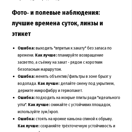
Фото‑ и полевые наблюдения:
лучшие времена суток, линзы и
этикет
Ошибка:
выходить "впритык к закату" без запаса по
времени.
Как лучше:
планируйте возвращение
засветло, а съёмку на закат - рядом с коротким
безопасным маршрутом.
Ошибка:
менять объектив/фильтры в зоне брызг у
водопада.
Как лучше:
делайте смену под укрытием,
держите микрофибру и гермопакет.
Ошибка:
подходить на мокрые плиты ради "идеального
угла".
Как лучше:
снимайте с устойчивих площадок,
используйте зум/кроп.
Ошибка:
стоять на кромке каньона спиной к обрыву.
Как лучше:
сохраняйте трёхточечную устойчивость и