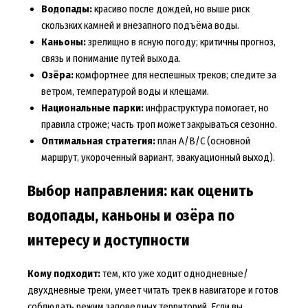
Водопады:
красиво после дождей, но выше риск
скользких камней и внезапного подъёма воды.
Каньоны:
зрелищно в ясную погоду; критичны прогноз,
связь и понимание путей выхода.
Озёра:
комфортнее для неспешных треков; следите за
ветром, температурой воды и клещами.
Национальные парки:
инфраструктура помогает, но
правила строже; часть троп может закрываться сезонно.
Оптимальная стратегия:
план А/В/С (основной
маршрут, укороченный вариант, эвакуационный выход).
Выбор направления: как оценить
водопады, каньоны и озёра по
интересу и доступности
Кому подходит:
тем, кто уже ходит однодневные/
двухдневные треки, умеет читать трек в навигаторе и готов
соблюдать режим заповедных территорий. Если вы