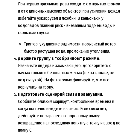
При первых признаках грозы уходите с открытых кромок
и от одиночных высоких объектов; при усилении дождя
избегайте узких русел и ложбин. В каньонах и у
водопадов главный риск - внезапный подъём воды и
скользкие спуски.
Триггер: ухудшение видимости, порывистый ветер,
быстро растущая вода, промокание утепления.
Держите группу в "собранном" режиме
.
Назначьте лидера и замыкающего, договоритесь о
паузах только в безопасных местах (не на кромке, не
под сыпухой). На фототочках фиксируйте, что все
вернулись на тропу.
Подготовьте сценарий связи и эвакуации
.
Сообщите близким маршрут, контрольные времена и
когда вы точно выйдете на связь. Если связи нет,
действуйте по заранее оговорённому плану:
возвращение на последнюю понятную точку и выход по
плану С.