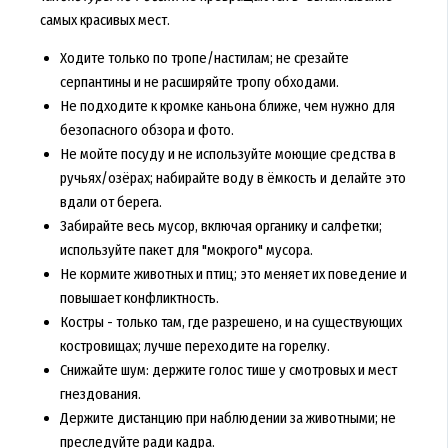
самых красивых мест.
Ходите только по тропе/настилам; не срезайте
серпантины и не расширяйте тропу обходами.
Не подходите к кромке каньона ближе, чем нужно для
безопасного обзора и фото.
Не мойте посуду и не используйте моющие средства в
ручьях/озёрах; набирайте воду в ёмкость и делайте это
вдали от берега.
Забирайте весь мусор, включая органику и салфетки;
используйте пакет для "мокрого" мусора.
Не кормите животных и птиц; это меняет их поведение и
повышает конфликтность.
Костры - только там, где разрешено, и на существующих
костровищах; лучше переходите на горелку.
Снижайте шум: держите голос тише у смотровых и мест
гнездования.
Держите дистанцию при наблюдении за животными; не
преследуйте ради кадра.