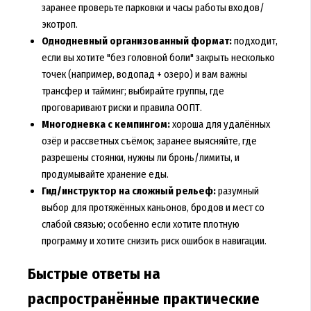
заранее проверьте парковки и часы работы входов/
экотроп.
Однодневный организованный формат:
подходит,
если вы хотите "без головной боли" закрыть несколько
точек (например, водопад + озеро) и вам важны
трансфер и тайминг; выбирайте группы, где
проговаривают риски и правила ООПТ.
Многодневка с кемпингом:
хороша для удалённых
озёр и рассветных съёмок; заранее выясняйте, где
разрешены стоянки, нужны ли бронь/лимиты, и
продумывайте хранение еды.
Гид/инструктор на сложный рельеф:
разумный
выбор для протяжённых каньонов, бродов и мест со
слабой связью; особенно если хотите плотную
программу и хотите снизить риск ошибок в навигации.
Быстрые ответы на
распространённые практические