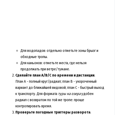
Для водопадов: отдельно отметьте зоны брызг и
обходные тропы.
Для каньонов: отметьте места, где нельзя
продолжать при ветре/тумане.
Сделайте план А/В/С по времени и дистанции
.
План А - полный круг/радиал; план В - укороченный
вариант до ближайшей видовой; план С - быстрый выход
к транспорту. Для формата
туры на озера
удобен
радиал с возвратом по той же тропе: проще
контролировать время.
Проверьте погодные триггеры разворота
.