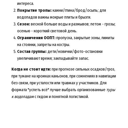
интереса.
Покрытие тропы:
камни/глина/брод/осыпь; для
водопадов важны мокрые плиты и брызги.
Сезон:
весной больше воды и размывов; летом - грозы;
осенью - короткий световой день.
Ограничения ООПТ:
пропуска, закрытые зоны, лимиты
на стоянки, запреты на костры.
Состав группы:
дети/новички/фото-остановки
увеличивают время; закладывайте запас.
Когда не стоит идти:
при прогнозе сильных осадков/гроз,
при тумане на кромках каньонов, при сомнениях в навигации
без связи, при усталости или травмах у участников. Для
формата "успеть всё" лучше выбрать организованные
туры
к водопадам
с гидом и понятной логистикой.