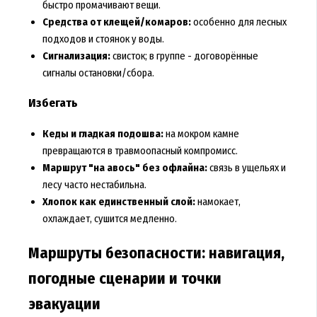
быстро промачивают вещи.
Средства от клещей/комаров:
особенно для лесных
подходов и стоянок у воды.
Сигнализация:
свисток; в группе - договорённые
сигналы остановки/сбора.
Избегать
Кеды и гладкая подошва:
на мокром камне
превращаются в травмоопасный компромисс.
Маршрут "на авось" без офлайна:
связь в ущельях и
лесу часто нестабильна.
Хлопок как единственный слой:
намокает,
охлаждает, сушится медленно.
Маршруты безопасности: навигация,
погодные сценарии и точки
эвакуации