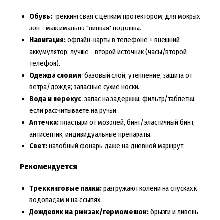
Обувь:
треккинговая с цепким протектором; для мокрых
зон - максимально "липкая" подошва.
Навигация:
офлайн-карты в телефоне + внешний
аккумулятор; лучше - второй источник (часы/второй
телефон).
Одежда слоями:
базовый слой, утепление, защита от
ветра/дождя; запасные сухие носки.
Вода и перекус:
запас на задержки; фильтр/таблетки,
если рассчитываете на ручьи.
Аптечка:
пластыри от мозолей, бинт/эластичный бинт,
антисептик, индивидуальные препараты.
Свет:
налобный фонарь даже на дневной маршрут.
Рекомендуется
Треккинговые палки:
разгружают колени на спусках к
водопадам и на осыпях.
Дождевик на рюкзак/гермомешок:
брызги и ливень