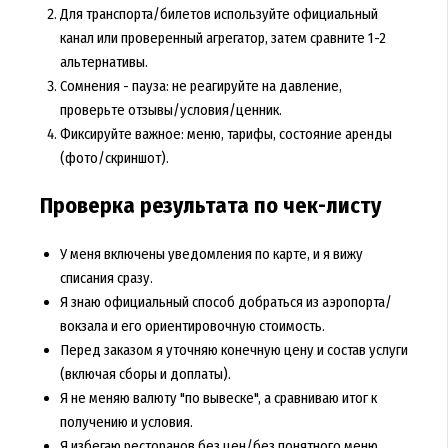
Для транспорта/билетов используйте официальный
канал или проверенный агрегатор, затем сравните 1-2
альтернативы.
Сомнения - пауза: не реагируйте на давление,
проверьте отзывы/условия/ценник.
Фиксируйте важное: меню, тарифы, состояние аренды
(фото/скриншот).
Проверка результата по чек-листу
У меня включены уведомления по карте, и я вижу
списания сразу.
Я знаю официальный способ добраться из аэропорта/
вокзала и его ориентировочную стоимость.
Перед заказом я уточняю конечную цену и состав услуги
(включая сборы и доплаты).
Я не меняю валюту "по вывеске", а сравниваю итог к
получению и условия.
Я избегаю ресторанов без цен/без понятного меню,