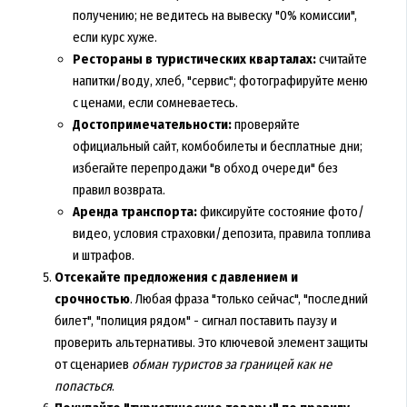
получению; не ведитесь на вывеску "0% комиссии",
если курс хуже.
Рестораны в туристических кварталах:
считайте
напитки/воду, хлеб, "сервис"; фотографируйте меню
с ценами, если сомневаетесь.
Достопримечательности:
проверяйте
официальный сайт, комбобилеты и бесплатные дни;
избегайте перепродажи "в обход очереди" без
правил возврата.
Аренда транспорта:
фиксируйте состояние фото/
видео, условия страховки/депозита, правила топлива
и штрафов.
Отсекайте предложения с давлением и
срочностью
. Любая фраза "только сейчас", "последний
билет", "полиция рядом" - сигнал поставить паузу и
проверить альтернативы. Это ключевой элемент защиты
от сценариев
обман туристов за границей как не
попасться
.