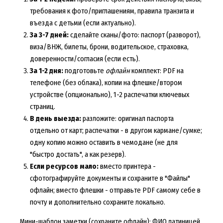
требования к фото/приглашениям, правила транзита и
въезда с детьми (если актуально).
За 3-7 дней:
сделайте сканы/фото: паспорт (разворот),
виза/ВНЖ, билеты, брони, водительское, страховка,
доверенности/согласия (если есть).
За 1-2 дня:
подготовьте
офлайн
комплект: PDF на
телефоне (без облака), копии на флешке/втором
устройстве (опционально), 1-2 распечатки ключевых
страниц.
В день выезда:
разложите: оригинал паспорта
отдельно от карт; распечатки - в другом кармане/сумке;
одну копию можно оставить в чемодане (не для
"быстро достать", а как резерв).
Если ресурсов мало:
вместо принтера -
сфотографируйте документы и сохраните в "Файлы"
офлайн; вместо флешки - отправьте PDF самому себе в
почту и дополнительно сохраните локально.
Мини-шаблон заметки (сохраните офлайн): ФИО латиницей,