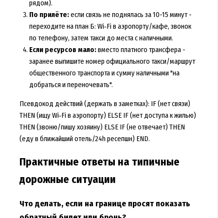
рядом).
По прилёте:
если связь не поднялась за 10-15 минут -
переходите на план Б: Wi‑Fi в аэропорту/кафе, звонок
по телефону, затем такси до места с наличными.
Если ресурсов мало:
вместо платного трансфера -
заранее выпишите номер официального такси/маршрут
общественного транспорта и сумму наличными "на
добраться и переночевать".
Псевдокод действий (держать в заметках): IF (нет связи)
THEN (ищу Wi‑Fi в аэропорту) ELSE IF (нет доступа к жилью)
THEN (звоню/пишу хозяину) ELSE IF (не отвечает) THEN
(еду в ближайший отель/24h ресепшн) END.
Практичные ответы на типичные
дорожные ситуации
Что делать, если на границе просят показать
обратный билет или бронь?