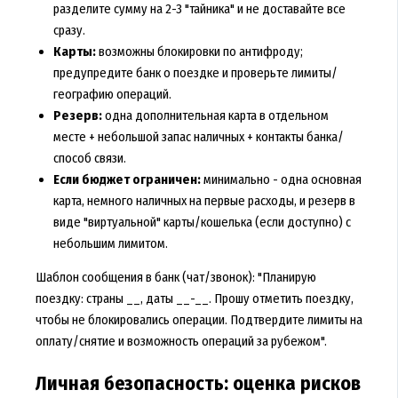
разделите сумму на 2-3 "тайника" и не доставайте все
сразу.
Карты:
возможны блокировки по антифроду;
предупредите банк о поездке и проверьте лимиты/
географию операций.
Резерв:
одна дополнительная карта в отдельном
месте + небольшой запас наличных + контакты банка/
способ связи.
Если бюджет ограничен:
минимально - одна основная
карта, немного наличных на первые расходы, и резерв в
виде "виртуальной" карты/кошелька (если доступно) с
небольшим лимитом.
Шаблон сообщения в банк (чат/звонок): "Планирую
поездку: страны __, даты __-__. Прошу отметить поездку,
чтобы не блокировались операции. Подтвердите лимиты на
оплату/снятие и возможность операций за рубежом".
Личная безопасность: оценка рисков