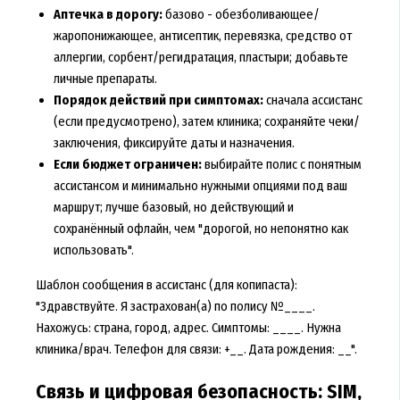
Аптечка в дорогу:
базово - обезболивающее/
жаропонижающее, антисептик, перевязка, средство от
аллергии, сорбент/регидратация, пластыри; добавьте
личные препараты.
Порядок действий при симптомах:
сначала ассистанс
(если предусмотрено), затем клиника; сохраняйте чеки/
заключения, фиксируйте даты и назначения.
Если бюджет ограничен:
выбирайте полис с понятным
ассистансом и минимально нужными опциями под ваш
маршрут; лучше базовый, но действующий и
сохранённый офлайн, чем "дорогой, но непонятно как
использовать".
Шаблон сообщения в ассистанс (для копипаста):
"Здравствуйте. Я застрахован(а) по полису №____.
Нахожусь: страна, город, адрес. Симптомы: ____. Нужна
клиника/врач. Телефон для связи: +__. Дата рождения: __".
Связь и цифровая безопасность: SIM,