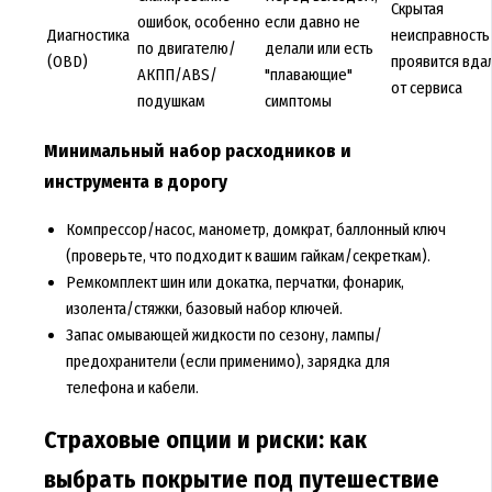
Скрытая
ошибок, особенно
если давно не
Диагностика
неисправность
по двигателю/
делали или есть
(OBD)
проявится вда
АКПП/ABS/
"плавающие"
от сервиса
подушкам
симптомы
Минимальный набор расходников и
инструмента в дорогу
Компрессор/насос, манометр, домкрат, баллонный ключ
(проверьте, что подходит к вашим гайкам/секреткам).
Ремкомплект шин или докатка, перчатки, фонарик,
изолента/стяжки, базовый набор ключей.
Запас омывающей жидкости по сезону, лампы/
предохранители (если применимо), зарядка для
телефона и кабели.
Страховые опции и риски: как
выбрать покрытие под путешествие