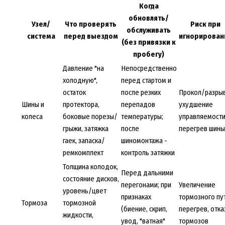
Когда
обновлять/
Узел/
Что проверять
Риск при
обслуживать
система
перед выездом
игнорирован
(без привязки к
пробегу)
Давление "на
Непосредственно
холодную",
перед стартом и
остаток
после резких
Прокол/разрыв
Шины и
протектора,
перепадов
ухудшение
колеса
боковые порезы/
температуры;
управляемости
грыжи, затяжка
после
перегрев шины
гаек, запаска/
шиномонтажа -
ремкомплект
контроль затяжки
Толщина колодок,
Перед дальними
состояние дисков,
перегонами; при
Увеличение
уровень/цвет
признаках
тормозного пут
Тормоза
тормозной
(биение, скрип,
перегрев, отка
жидкости,
увод, "ватная"
тормозов