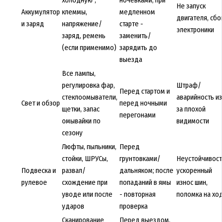
Не запуск
Аккумулятор
клеммы,
медленном
двигателя, сбо
и заряд
напряжение/
старте -
электроники
заряд, ремень
заменить/
(если применимо)
зарядить до
выезда
Все лампы,
регулировка фар,
Штраф/
Перед стартом и
стеклоомыватели,
аварийность из
Свет и обзор
перед ночными
щетки, запас
за плохой
перегонами
омывайки по
видимости
сезону
Люфты, пыльники,
Перед
стойки, ШРУСы,
грунтовками/
Неустойчивост
Подвеска и
развал/
дальняком; после
ускоренный
рулевое
схождение при
попаданий в ямы
износ шин,
уводе или после
- повторная
поломка на хо
ударов
проверка
Сканирование
Перед выездом,