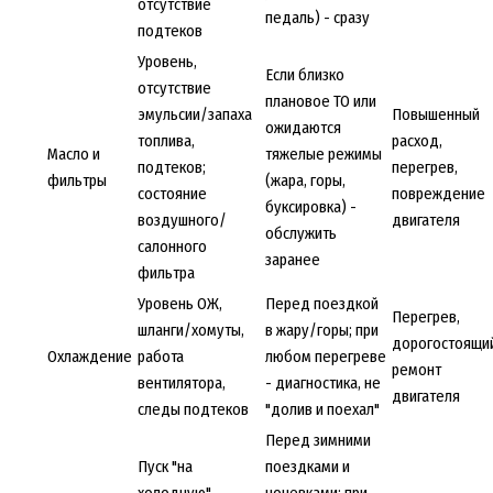
отсутствие
педаль) - сразу
подтеков
Уровень,
Если близко
отсутствие
плановое ТО или
эмульсии/запаха
Повышенный
ожидаются
топлива,
расход,
Масло и
тяжелые режимы
подтеков;
перегрев,
фильтры
(жара, горы,
состояние
повреждение
буксировка) -
воздушного/
двигателя
обслужить
салонного
заранее
фильтра
Уровень ОЖ,
Перед поездкой
Перегрев,
шланги/хомуты,
в жару/горы; при
дорогостоящи
Охлаждение
работа
любом перегреве
ремонт
вентилятора,
- диагностика, не
двигателя
следы подтеков
"долив и поехал"
Перед зимними
Пуск "на
поездками и
холодную",
ночевками; при