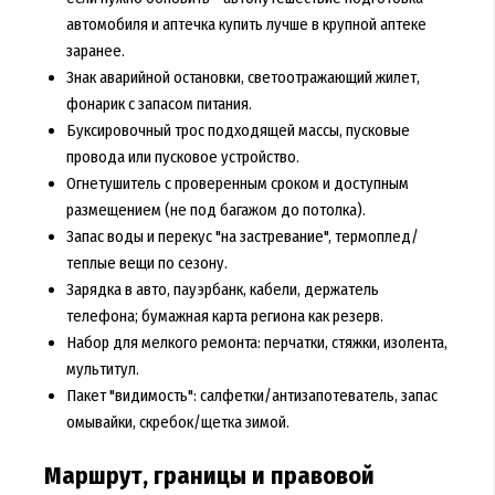
автомобиля и аптечка купить лучше в крупной аптеке
заранее.
Знак аварийной остановки, светоотражающий жилет,
фонарик с запасом питания.
Буксировочный трос подходящей массы, пусковые
провода или пусковое устройство.
Огнетушитель с проверенным сроком и доступным
размещением (не под багажом до потолка).
Запас воды и перекус "на застревание", термоплед/
теплые вещи по сезону.
Зарядка в авто, пауэрбанк, кабели, держатель
телефона; бумажная карта региона как резерв.
Набор для мелкого ремонта: перчатки, стяжки, изолента,
мультитул.
Пакет "видимость": салфетки/антизапотеватель, запас
омывайки, скребок/щетка зимой.
Маршрут, границы и правовой