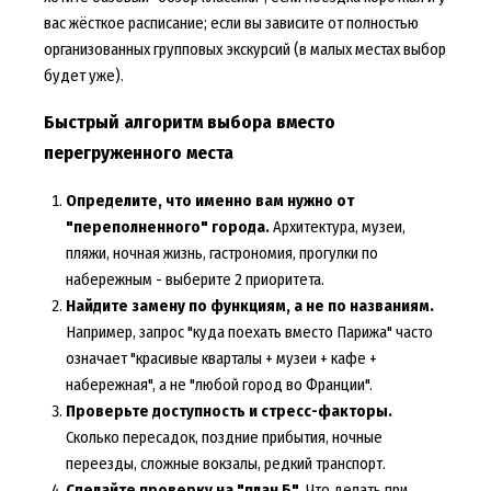
вас жёсткое расписание; если вы зависите от полностью
организованных групповых экскурсий (в малых местах выбор
будет уже).
Быстрый алгоритм выбора вместо
перегруженного места
Определите, что именно вам нужно от
"переполненного" города.
Архитектура, музеи,
пляжи, ночная жизнь, гастрономия, прогулки по
набережным - выберите 2 приоритета.
Найдите замену по функциям, а не по названиям.
Например, запрос "куда поехать вместо Парижа" часто
означает "красивые кварталы + музеи + кафе +
набережная", а не "любой город во Франции".
Проверьте доступность и стресс-факторы.
Сколько пересадок, поздние прибытия, ночные
переезды, сложные вокзалы, редкий транспорт.
Сделайте проверку на "план Б".
Что делать при