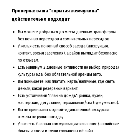
Проверка: ваша "скрытая жемчужина"
действительно подходит
Вы можете добраться до места дневным трансфером
без ночных переездов и сомнительных пересадок.
У жилья есть понятный способ заезда (инструкция,
контакт, время заселения), а район выглядит безопасно
по отзывам.
Есть минимум 2 дневные активности на выбор: природа/
культура/еда, без обязательной аренды авто.
Вы понимаете, как платить: карта/наличные, где снять
деньги, какой резервный вариант.
Есть устойчивый "план на дождь": рынки, музеи,
мастерские, дегустации, термальные/спа (где уместно).
Вы не привязаны к одной-единственной экскурсии:
отмена не рушит поездку.
У вас есть базовая коммуникация: испанские/английские
фразы, адреса и точки сохранены офлайн.