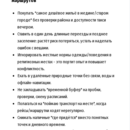
маршрутов
Покупать "самое дешёвое жильё в медине/старом
городе" без проверки района и доступности такси
вечером.
Ставить в один день длинные переезды и позднее
заселение: растёт риск потеряться, устать и наделать
ошибок с вещами.
Игнорировать местные нормы одежды/поведения в
религиозных местах - это портит опыт и повышает
конфликтность.
Ехать в удалённые природные точки без связи, воды и
офлайн-навигации.
Не закладывать "временной буфер" на пробки,
проверки, смену расписаний.
Полагаться на "поймаю транспорт на месте", когда
рейсы/маршрутки ходят нерегулярно.
Снимать наличные "где придётся" вместо понятных
точек и дневного времени.