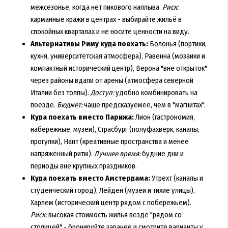
межсезонье, когда нет пикового наплыва.
Риск:
карманные кражи в центрах - выбирайте жильё в
спокойных кварталах и не носите ценности на виду.
Альтернативы Риму куда поехать:
Болонья (портики,
кухня, университетская атмосфера), Равенна (мозаики и
компактный исторический центр), Верона "вне открыток"
через районы вдали от арены (атмосфера северной
Италии без толпы).
Доступ:
удобно комбинировать на
поезде.
Бюджет:
чаще предсказуемее, чем в "магнитах".
Куда поехать вместо Парижа:
Лион (гастрономия,
набережные, музеи), Страсбург (полуфахверк, каналы,
прогулки), Нант (креативные пространства и менее
напряжённый ритм).
Лучшее время:
будние дни и
периоды вне крупных праздников.
Куда поехать вместо Амстердама:
Утрехт (каналы и
студенческий город), Лейден (музеи и тихие улицы),
Харлем (исторический центр рядом с побережьем).
Риск:
высокая стоимость жилья везде "рядом со
столицей" - бронируйте заранее и смотрите варианты у