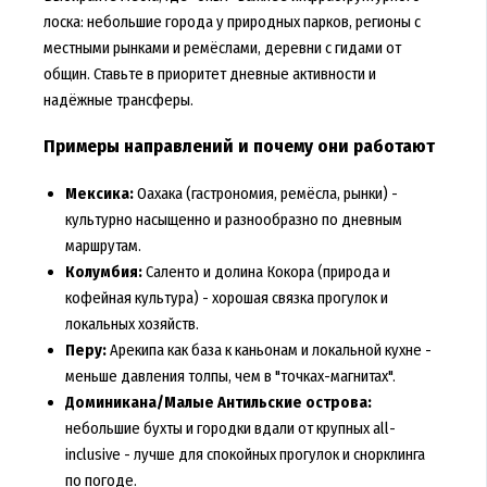
лоска: небольшие города у природных парков, регионы с
местными рынками и ремёслами, деревни с гидами от
общин. Ставьте в приоритет дневные активности и
надёжные трансферы.
Примеры направлений и почему они работают
Мексика:
Оахака (гастрономия, ремёсла, рынки) -
культурно насыщенно и разнообразно по дневным
маршрутам.
Колумбия:
Саленто и долина Кокора (природа и
кофейная культура) - хорошая связка прогулок и
локальных хозяйств.
Перу:
Арекипа как база к каньонам и локальной кухне -
меньше давления толпы, чем в "точках-магнитах".
Доминикана/Малые Антильские острова:
небольшие бухты и городки вдали от крупных all-
inclusive - лучше для спокойных прогулок и снорклинга
по погоде.