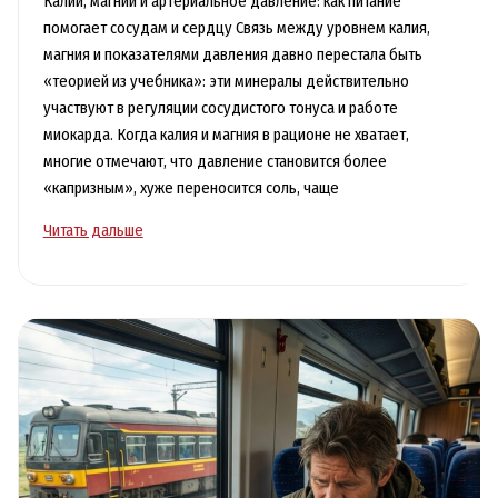
Калий, магний и артериальное давление: как питание
помогает сосудам и сердцу Связь между уровнем калия,
магния и показателями давления давно перестала быть
«теорией из учебника»: эти минералы действительно
участвуют в регуляции сосудистого тонуса и работе
миокарда. Когда калия и магния в рационе не хватает,
многие отмечают, что давление становится более
«капризным», хуже переносится соль, чаще
Калий
Читать дальше
и
магний
для
давления:
как
питание
поддерживает
сердце
и
сосуды