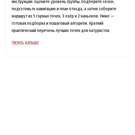
инструкции: оцените уровень группы, подберите сезон,
подготовьте навигацию и план отхода, а затем соберите
маршрут из 5 горных точек, 3 озёр и 2 каньонов. Ниже —
готовая подборка и пошаговый алгоритм. Краткий
практический перечень лучших точек для натуристов
Топ-10
Читать дальше
мест
для
любителей
природы:
горы,
озёра
и
каньоны