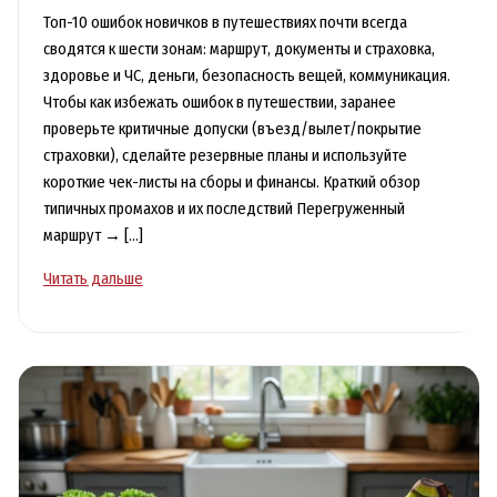
Топ-10 ошибок новичков в путешествиях почти всегда
сводятся к шести зонам: маршрут, документы и страховка,
здоровье и ЧС, деньги, безопасность вещей, коммуникация.
Чтобы как избежать ошибок в путешествии, заранее
проверьте критичные допуски (въезд/вылет/покрытие
страховки), сделайте резервные планы и используйте
короткие чек-листы на сборы и финансы. Краткий обзор
типичных промахов и их последствий Перегруженный
маршрут → […]
Ошибки
Читать дальше
новичков
в
путешествиях:
топ-10
и
способы
их
избежать