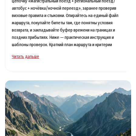
цепочку «магистральный поезд + региональный поезд/
автобус + ночёвка/ночной переезд», заранее проверив
визовые правила и стыковки. Опирайтесь на единый файл
маршрута, покупайте билеты там, где понятны условия
возврата, и закладывайте буфер времени на границах и
поздних прибытиях. Ниже — практическая инструкция и
шаблоны проверок. Краткий план маршрута и критерии
Путешествие
Читать дальше
без
самолётов:
лучшие
маршруты
на
поездах
и
автобусах
для
отдыха