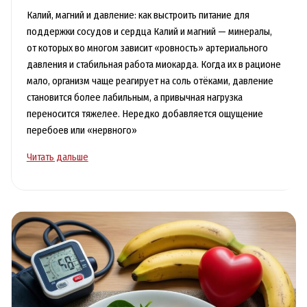
Калий, магний и давление: как выстроить питание для
поддержки сосудов и сердца Калий и магний — минералы,
от которых во многом зависит «ровность» артериального
давления и стабильная работа миокарда. Когда их в рационе
мало, организм чаще реагирует на соль отёками, давление
становится более лабильным, а привычная нагрузка
переносится тяжелее. Нередко добавляется ощущение
перебоев или «нервного»
Калий,
Читать дальше
магний
и
давление:
питание
для
поддержки
сосудов
и
сердца