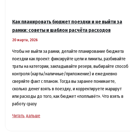
Как планировать бюджет поездки и не выйти за
рамки: советы и шаблон расчёта расходов
20 марта, 2026
Чтобы не выйти за рамки, делайте планирование бюджета
поездки как проект: фиксируйте цели и лимиты, разбивайте
траты на категории, закладывайте резерв, выбирайте способ
контроля (карты/наличные/приложение) и ежедневно
сверяйте факт с планом. Тогда вы заранее понимаете,
сколько денег взять в поездку, и корректируете маршрут
или расходы до того, как бюджет «поплывёт». Что взять в
работу сразу
Как
Читать дальше
планировать
бюджет
поездки