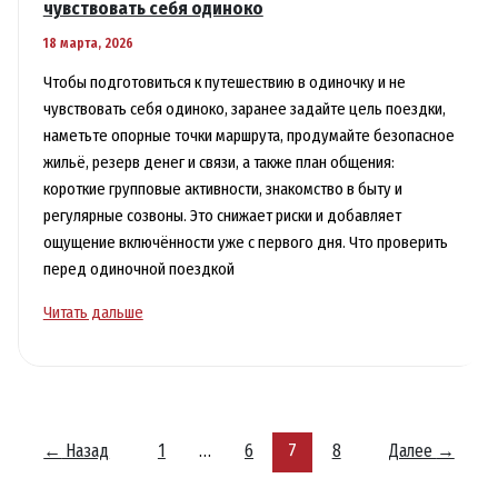
чувствовать себя одиноко
18 марта, 2026
Чтобы подготовиться к путешествию в одиночку и не
чувствовать себя одиноко, заранее задайте цель поездки,
наметьте опорные точки маршрута, продумайте безопасное
жильё, резерв денег и связи, а также план общения:
короткие групповые активности, знакомство в быту и
регулярные созвоны. Это снижает риски и добавляет
ощущение включённости уже с первого дня. Что проверить
перед одиночной поездкой
Путешествие
Читать дальше
в
одиночку:
как
подготовиться
и
←
Назад
1
…
6
7
8
Далее
→
не