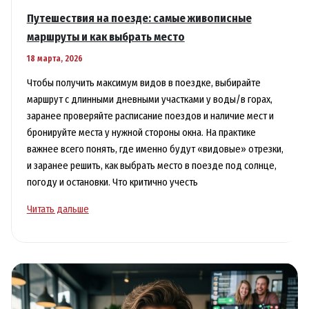
Путешествия на поезде: самые живописные
маршруты и как выбрать место
18 марта, 2026
Чтобы получить максимум видов в поездке, выбирайте
маршрут с длинными дневными участками у воды/в горах,
заранее проверяйте расписание поездов и наличие мест и
бронируйте места у нужной стороны окна. На практике
важнее всего понять, где именно будут «видовые» отрезки,
и заранее решить, как выбрать место в поезде под солнце,
погоду и остановки. Что критично учесть
Путешествия
Читать дальше
на
поезде:
самые
живописные
маршруты
и