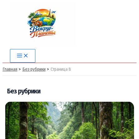
Перейти
к
содержимому
Main
Menu
Главная
Без рубрики
Страница 8
Без рубрики