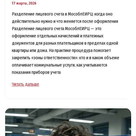
17 марта, 2026
Разделение лицевого счета в МособлЕИРЦ: когда оно
действительно нужно и что меняется после оформления
Разделение лицевого счета МособлЕИРЦ — это
оформление отдельных начислений и платежных
документов для разных плательщиков в пределах одной
квартиры или дома. На практике процедура помогает
закрепить «зоны ответственности»: кто и в каком объеме
оплачивает коммунальные услуги, как учитываются
показания приборов учета
Разделение
Читать дальше
лицевого
счета
в
МособлЕИРЦ:
когда
нужно
и