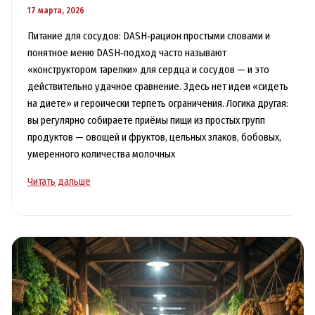
17 марта, 2026
Питание для сосудов: DASH‑рацион простыми словами и
понятное меню DASH‑подход часто называют
«конструктором тарелки» для сердца и сосудов — и это
действительно удачное сравнение. Здесь нет идеи «сидеть
на диете» и героически терпеть ограничения. Логика другая:
вы регулярно собираете приёмы пищи из простых групп
продуктов — овощей и фруктов, цельных злаков, бобовых,
умеренного количества молочных
Питание
Читать дальше
для
сосудов:
Dash‑рацион
простыми
словами
и
меню