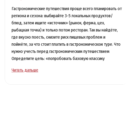
Гастрономические путешествия проще всего планировать от
региона и сезона: выбирайте 3-5 локальных продуктов/
блюд, затем ищите «источник» (рынок, ферма, цех,
рыбацкая точка) и только потом ресторан. Так вы найдёте,
где вкусно поесть, снизите риск пищевых проблем и
поймёте, за что стоит платить в гастрономическом туре. Что
нужно учесть перед гастрономическим путешествием
Определите цель: «попробовать базовую классику
Гастрономические
Читать дальше
путешествия:
что
пробовать
в
регионах
и
как
искать