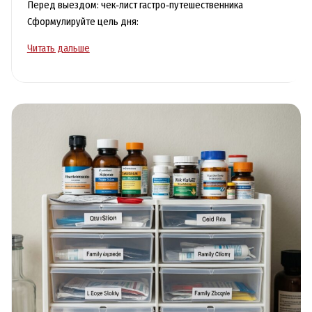
Перед выездом: чек‑лист гастро‑путешественника
Сформулируйте цель дня:
Гастрономические
Читать дальше
путешествия:
как
искать
лучшие
локальные
места
без
туристических
ловушек