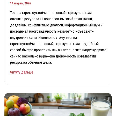
17 марта, 2026
Тест на стрессоустойчивость онлайн с результатами:
оцените ресурс за 12 вопросов Высокий темп жизни,
дедлайны, конфликтные диалоги, информационный шум и
постоянная многозадачность незаметно «съедают»
внутренние силы. Именно поэтому тест на
стрессоустойчивость онлайн с результатами — удобный
способ быстро проверить, как вы переносите нагрузку прямо
сейчас, насколько выражена тревожность и хватает ли
ресурса на обычные дела.
Тест
Читать дальше
на
стрессоустойчивость
онлайн
с
результатами:
оцените
ресурс